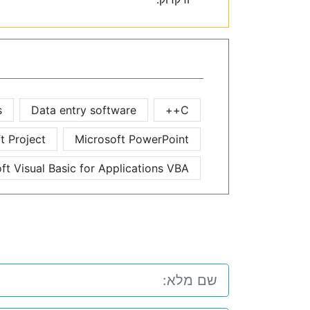
s
Data entry software
C++
t Project
Microsoft PowerPoint
ft Visual Basic for Applications VBA