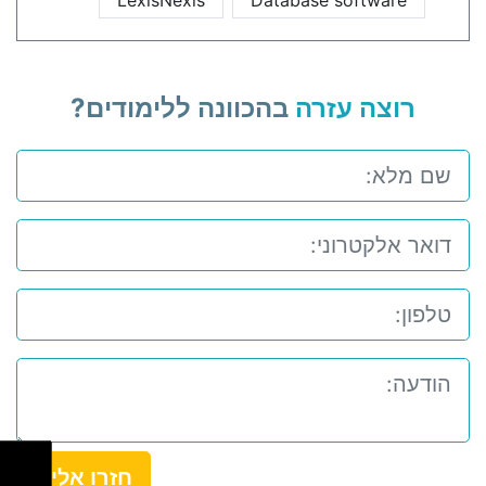
LexisNexis
Database software
רוצה עזרה
בהכוונה ללימודים?
חזרו אלי