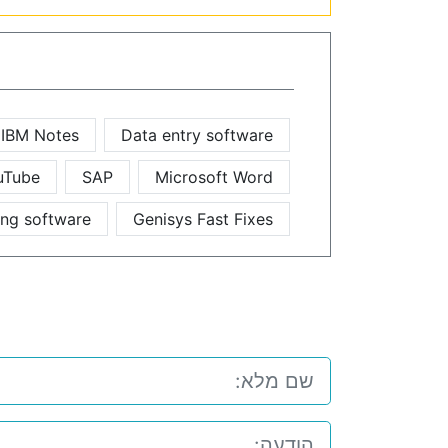
IBM Notes
Data entry software
uTube
SAP
Microsoft Word
ing software
Genisys Fast Fixes