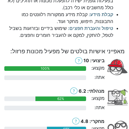
בפעילות גופנית ישירה להפעלת מכונות או תהליכים (לא
כולל מחשבים או כלי רכב).
קבלת מידע:
קבלת מידע ממקורות רלוונטים כמו
התבוננות, חיפוש, מחקר ועוד.
טיפול והעברת חפצים:
שימוש בידיים ובזרועות בשביל
לטפל, להתקין, למקם או להעביר חומרים וחפצים.
מאפייני אישיות בולטים של מפעיל מכונות פרזול:
ביצועי: 10
?
מקצוע:
100%
אתה:
0%
מנהלתי: 6.2
?
מקצוע:
62%
אתה:
0%
מחקרי: 4.8
?
מקצוע:
48%