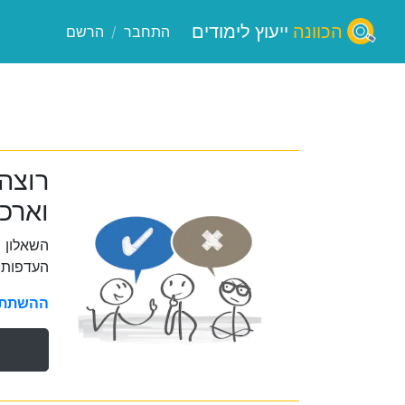
הכוונה
ייעוץ לימודים
התחבר
/
הרשם
רוצה
וארכי
השאלון 
העדפות 
ההשתתפו