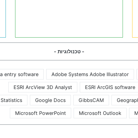
- טכנולוגיות -
a entry software
Adobe Systems Adobe Illustrator
ESRI ArcView 3D Analyst
ESRI ArcGIS software
Statistics
Google Docs
GibbsCAM
Geograph
Microsoft PowerPoint
Microsoft Outlook
M