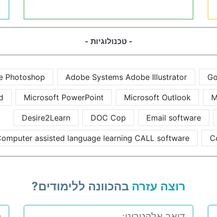
- טכנולוגיות -
e Photoshop
Adobe Systems Adobe Illustrator
Go
d
Microsoft PowerPoint
Microsoft Outlook
M
Desire2Learn
DOC Cop
Email software
omputer assisted language learning CALL software
C
רוצה עזרה
בהכוונה ללימודים?