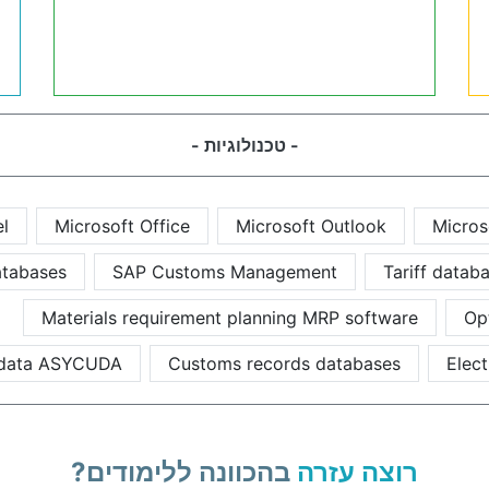
- טכנולוגיות -
el
Microsoft Office
Microsoft Outlook
Micros
databases
SAP Customs Management
Tariff datab
Materials requirement planning MRP software
Op
 data ASYCUDA
Customs records databases
Elect
רוצה עזרה
בהכוונה ללימודים?