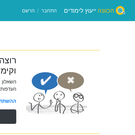
הכוונה
ייעוץ לימודים
התחבר
/
הרשם
רוצה 
וקימע
השאלון 
העדפות 
ההשתתפו