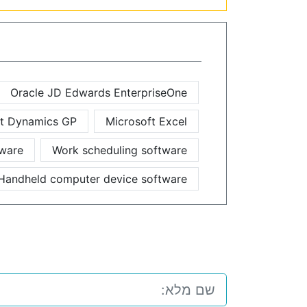
Oracle JD Edwards EnterpriseOne
ft Dynamics GP
Microsoft Excel
tware
Work scheduling software
Handheld computer device software