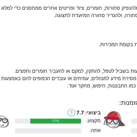
להנפיק סחורות, חומרים, ציוד ופריטים אחרים ממחסנים כדי למלא מ
חורה, ולהגדיר סחורה המיועדת לתצוגה.
ת בקומת המכירות.
עות בשביל לטפל, להתקין, למקם או להעביר חומרים וחפצים.
מסירת מידע למנהלים, עמיתים או עובדים הכפופים להם באמצעות הט
מו התבוננות, חיפוש, מחקר ועוד.
זמנות:
ביצועי: 7.7
?
מקצוע:
77%
אתה:
0%