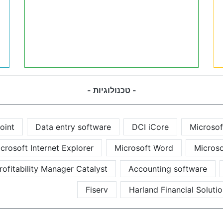
- טכנולוגיות -
oint
Data entry software
DCI iCore
Microso
crosoft Internet Explorer
Microsoft Word
Microso
rofitability Manager Catalyst
Accounting software
Fiserv
Harland Financial Soluti