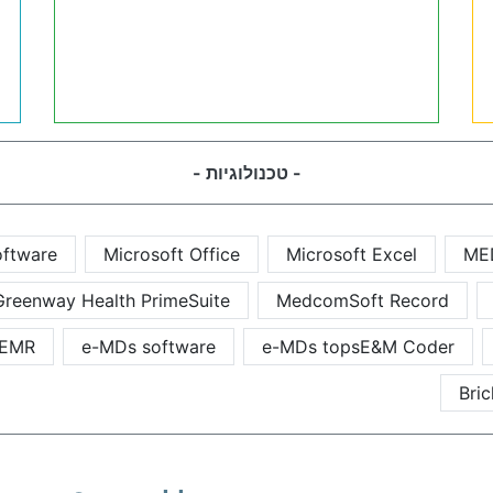
- טכנולוגיות -
oftware
Microsoft Office
Microsoft Excel
ME
Greenway Health PrimeSuite
MedcomSoft Record
 EMR
e-MDs software
e-MDs topsE&M Coder
Bric